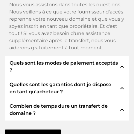
Nous vous assistons dans toutes les questions.
Nous veillons à ce que votre fournisseur d'accès
reprenne votre nouveau domaine et que vous y
soyez inscrit en tant que propriétaire. Et c'est
tout ! Si vous avez besoin d'une assistance
supplémentaire après le transfert, nous vous
aiderons gratuitement à tout moment.
Quels sont les modes de paiement acceptés
expand_less
?
Quelles sont les garanties dont je dispose
Nous utilisons SEPA comme paiement anticipé
expand_less
en tant qu'acheteur ?
et utilisons STRIPE comme prestataire de
services de paiement pour les modes de
Combien de temps dure un transfert de
paiement disponibles tels que : Cartes de crédit,
En tant qu'acheteur, nous vous garantissons
expand_less
domaine ?
PayPal, Klarna, ApplePay, GooglePay, Alipay ou
toujours les sécurités suivantes. Nous nous en
fournisseurs locaux.
portons garants avec notre nomn:
Le transfert de domaine vers un nouveau
ELITEDOMAINS GmbH agit en tant que